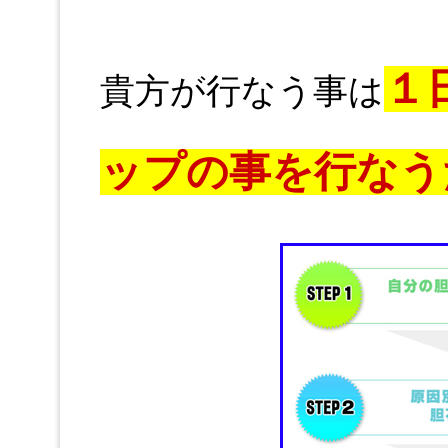
１
貴方が行なう事は
ップの事を行なう