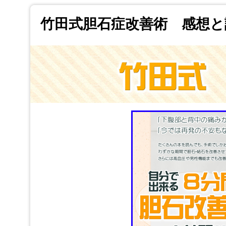
竹田式胆石症改善術 感想と